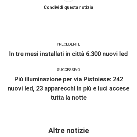
Condividi questa notizia
Commento
PRECEDENTE
di
Stile
In tre mesi installati in città 6.300 nuovi led
dell'anteprima:
navigazione
SUCCESSIVO
Più illuminazione per via Pistoiese: 242
Numero
nuovi led, 23 apparecchi in più e luci accese
di
tutta la notte
posts:
Altre notizie