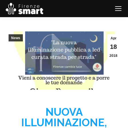
News
Apr
18
2018
NUOVA
ILLUMINAZIONE,