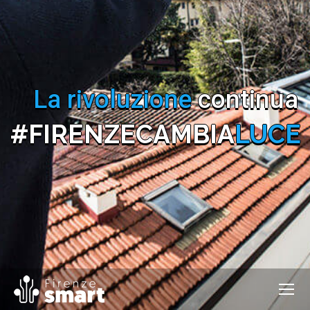
La rivoluzione
continua
#FIRENZECAMBIA
LUCE